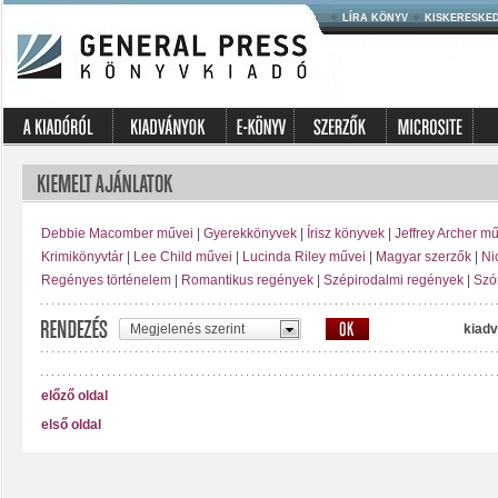
LÍRA KÖNYV
KISKERESKE
Debbie Macomber művei
|
Gyerekkönyvek
|
Írisz könyvek
|
Jeffrey Archer m
Krimikönyvtár
|
Lee Child művei
|
Lucinda Riley művei
|
Magyar szerzők
|
Ni
Regényes történelem
|
Romantikus regények
|
Szépirodalmi regények
|
Szó
Megjelenés szerint
kiadv
előző oldal
első oldal