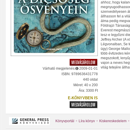
ahhoz, hogy kalan
megnyugodhasson:
szenvedélyesen áhí
állhasson fel a vi
álma pedig megvaló
Földrajzi Társaság
Everest megmászás
lesz-e legyőzni é
Jeffrey Archer (A v
Légvonalban, Se t
ügy) George Mallo
több évtizedes kér
megszokott, lenyű
vajon a neves hegy
világ tetejére állhat
Várható megjelenés:
2009-01-01
ISBN: 9789636431778
440 oldal
Méret: 40 x 200
Ára: 3300 Ft
E-KÖNYVBEN IS
Könyvportál
Líra könyv
Kiskereskedelem