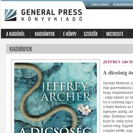
LÍRA KÖNYV
KISKERESKE
JEFFREY ARCH
A dicsőség ö
George Malloryt, 
már gyermekkora ót
hogy megmásszon 
- vagy éppen az is
ha a szükség úgy 
a fiatal Mallory az
egészen addig, am
állja. Életében m
küzd le: még szív
szerzi meg. Egyet
csupán előtte, eg