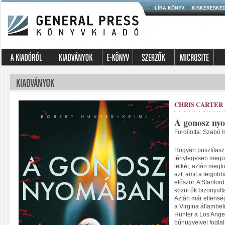
LÍRA KÖNYV
KISKERESKE
CHRIS CARTER
A gonosz ny
Fordította: Szabó I
Hogyan pusztítasz 
ténylegesen megölné
lelkét, aztán megtö
azt, amit a legjobb
először. A Stanfor
közül ők bizonyul
Aztán már ellensé
a Virgina állambe
Hunter a Los Ange
bűnügyeivel fogla