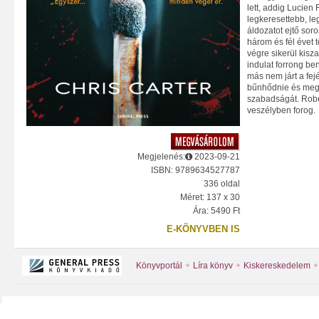
lett, addig Lucien F
legkeresettebb, l
áldozatot ejtő soro
három és fél évet 
végre sikerül kisz
indulat forrong b
más nem járt a fej
bűnhődnie és meg k
szabadságát. Rober
veszélyben forog.
Megjelenés:
2023-09-21
ISBN: 9789634527787
336 oldal
Méret: 137 x 30
Ára: 5490 Ft
E-KÖNYVBEN IS
Könyvportál
Líra könyv
Kiskereskedelem