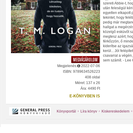
szereti Abbie-t, h
után feleségül ké
egyetlen elkapott p
tekintet, hogy fel
pedig már megtanul
hallgat a megérzé
közelgő esküvőt s
megtesz azért, ho
férkőzzön, ő mind
kiderítse az igazsá
kerül... Jól felépít
csavarral a végén
sem számít. - Lee 
Megjelenés:
2022-07-06
ISBN: 9789634526223
408 oldal
Méret: 137 x 26
Ára: 4490 Ft
E-KÖNYVBEN IS
Könyvportál
Líra könyv
Kiskereskedelem