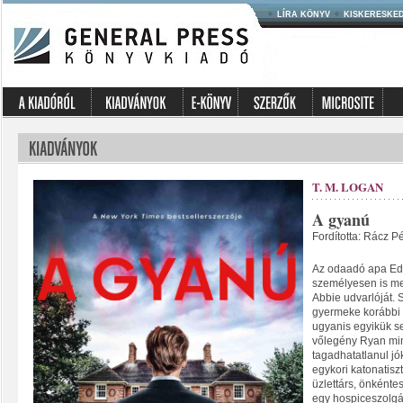
LÍRA KÖNYV
KISKERESKE
T. M. LOGAN
A gyanú
Fordította: Rácz P
Az odaadó apa Ed 
személyesen is me
Abbie udvarlóját. 
gyermeke korábbi v
ugyanis egyikük se
vőlegény Ryan min
tagadhatatlanul jók
egykori katonatis
üzlettárs, önkénte
egy hospiceszolgá