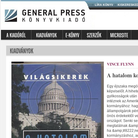
LÍRA KÖNYV
KISKERESKE
VINCE FLYNN
A hatalom ko
Egy éjszaka megö
képviselőt. A hihet
gyilkosságok után
intéznek az Ameri
kormányához: hagy
állampolgárok pén
önös érdekektől ve
országot. Senki se
megtalálnak &amp;
ha &amp;#8222;ne
kormányzáshoz, am