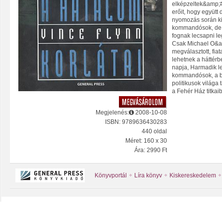
elképzeltek&amp;#8
erőit, hogy együtt d
nyomozás során kid
kommandósok, de h
fognak lecsapni le
Csak Michael O&a
megválasztott, fiat
lehetnek a háttérb
napja, Harmadik l
kommandósok, a bé
politikusok világa
a Fehér Ház titkaib
Megjelenés:
2008-10-08
ISBN: 9789636430283
440 oldal
Méret: 160 x 30
Ára: 2990 Ft
Könyvportál
Líra könyv
Kiskereskedelem