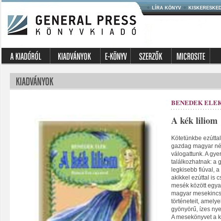
LÍRA KÖNYV
KISKERESKE
BENEDEK ELE
A kék liliom
Kötetünkbe ezútta
gazdag magyar né
válogattunk. A gy
találkozhatnak: a 
legkisebb fiúval, a
akikkel ezúttal is
mesék között egyar
magyar mesekincs t
történeteit, amel
gyönyörű, ízes ny
A mesekönyvet a k