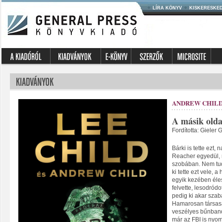
LÍRA KÖNYV
KISKERESKE
ANDREW CHILD
A másik olda
Fordította: Gieler 
Bárki is tette ezt,
Reacher egyedül, 
szobában. Nem tudj
ki tette ezt vele, 
egyik kezében éles
felvette, lesodródo
pedig ki akar szab
Hamarosan társasá
veszélyes bűnband
már az FBI is nyom