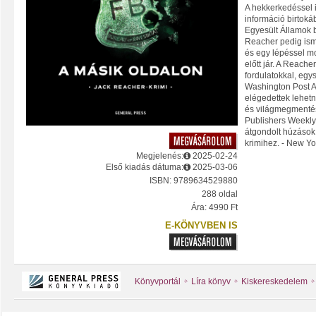
A hekkerkedéssel i
információ birtoká
Egyesült Államok b
Reacher pedig ismé
és egy lépéssel mo
előtt jár. A Reache
fordulatokkal, egy
Washington Post A 
elégedettek lehetn
és világmegmentés.
Publishers Weekly
átgondolt húzások.
krimihez. - New Yo
Megjelenés:
2025-02-24
Első kiadás dátuma:
2025-03-06
ISBN: 9789634529880
288 oldal
Ára: 4990 Ft
E-KÖNYVBEN IS
Könyvportál
Líra könyv
Kiskereskedelem