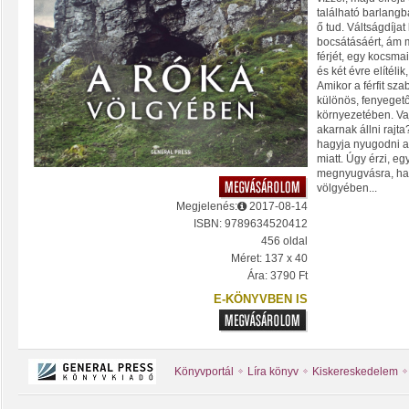
található barlangb
ő tud. Váltságdíja
bocsátásáért, ám m
férjét, egy kocsmai
és két évre elítéli
Amikor a férfit sz
különös, fenyegető
környezetében. Va
akarnak állni rajt
hagyja nyugodni a 
miatt. Úgy érzi, eg
megnyugvásra, ha f
völgyében...
Megjelenés:
2017-08-14
ISBN: 9789634520412
456 oldal
Méret: 137 x 40
Ára: 3790 Ft
E-KÖNYVBEN IS
Könyvportál
Líra könyv
Kiskereskedelem