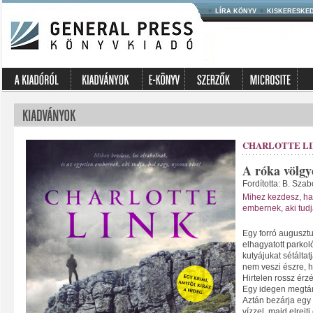
LÍRA KÖNYV
KISKERESKE
CHARLOTTE L
A róka völg
Fordította: B. Sza
Mihez kezdesz, ha
embernek, aki tud
Egy forró augusztu
elhagyatott parkol
kutyájukat sétálta
nem veszi észre, h
Hirtelen rossz ér
Egy idegen megtáma
Aztán bezárja egy
vízzel, majd elrejt