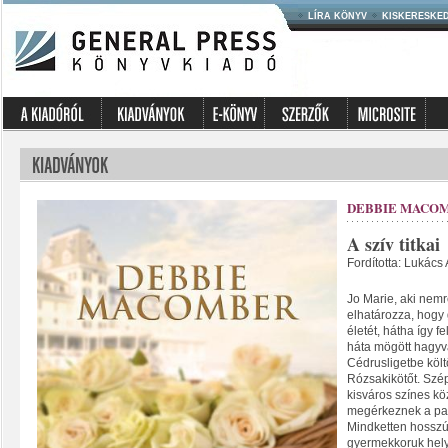
LÍRA KÖNYV
KISKERESKE
DEBBIE MACO
A szív titkai
Fordította: Lukács
Jo Marie, aki nemré
elhatározza, hogy
életét, hátha így fe
háta mögött hagyv
Cédrusligetbe költ
Rózsakikötőt. Szép
kisváros színes k
megérkeznek a pan
Mindketten hosszú
gyermekkoruk hel