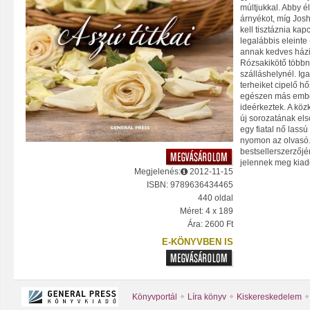
múltjukkal. Abby é
árnyékot, míg Jos
kell tisztáznia ka
legalábbis eleinte
annak kedves házi
Rózsakikötő többn
szálláshelynél. Ig
terheiket cipelő h
egészen más embe
ideérkeztek. A kö
új sorozatának els
egy fiatal nő lassú
nyomon az olvasó.
bestsellerszerzőjé
jelennek meg kia
Megjelenés:
2012-11-15
ISBN: 9789636434465
440 oldal
Méret: 4 x 189
Ára: 2600 Ft
E-KÖNYVBEN IS
Könyvportál
Líra könyv
Kiskereskedelem