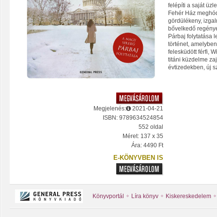
felépíti a saját üz
Fehér Ház meghódít
gördülékeny, izg
bővelkedő regénye
Párbaj folytatása l
történet, amelyben
felesküdött férfi,
titáni küzdelme za
évtizedekben, új s
Megjelenés:
2021-04-21
ISBN: 9789634524854
552 oldal
Méret: 137 x 35
Ára: 4490 Ft
E-KÖNYVBEN IS
Könyvportál
Líra könyv
Kiskereskedelem