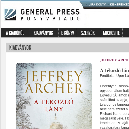
LÍRA KÖNYV
KISKERESKE
JEFFREY ARCH
A tékozló lá
Fordította: Upor L
Florentyna Rosnow
egyetlen álom hajt
Egyesült Államok e
számíthat az apja,
tulajdonos támoga
bele nem szeret a 
Richard Kane-be. 
megszakít vele, F
lehetetlent. A sajá
vasakaratára támas