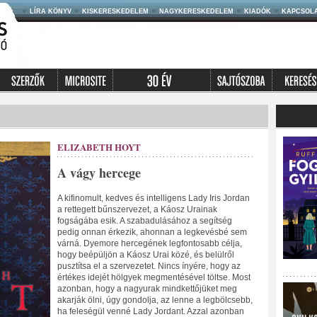
LÍRA KÖNYV
KISKERESKEDELEM
NAGYKERESKEDELEM
KIADÓK
KAPCSOL
ELIZABETH HOYT
A vágy hercege
A kifinomult, kedves és intelligens Lady Iris Jordan
a rettegett bűnszervezet, a Káosz Urainak
fogságába esik. A szabadulásához a segítség
pedig onnan érkezik, ahonnan a legkevésbé sem
várná. Dyemore hercegének legfontosabb célja,
hogy beépüljön a Káosz Urai közé, és belülről
pusztítsa el a szervezetet. Nincs ínyére, hogy az
értékes idejét hölgyek megmentésével töltse. Most
azonban, hogy a nagyurak mindkettőjüket meg
akarják ölni, úgy gondolja, az lenne a legbölcsebb,
ha feleségül venné Lady Jordant. Azzal azonban