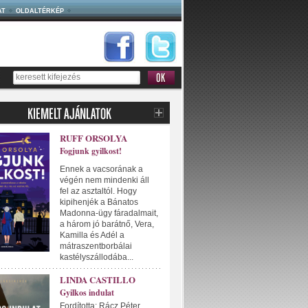
AT
OLDALTÉRKÉP
RUFF ORSOLYA
Fogjunk gyilkost!
Ennek a vacsorának a
végén nem mindenki áll
fel az asztaltól. Hogy
kipihenjék a Bánatos
Madonna-ügy fáradalmait,
a három jó barátnő, Vera,
Kamilla és Adél a
mátraszentborbálai
kastélyszállodába...
LINDA CASTILLO
Gyilkos indulat
Fordította: Rácz Péter