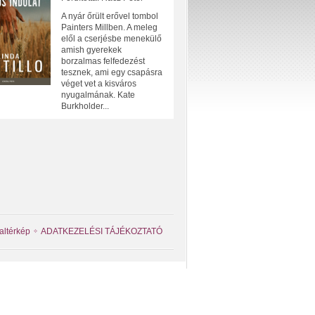
A nyár őrült erővel tombol
Painters Millben. A meleg
elől a cserjésbe menekülő
amish gyerekek
borzalmas felfedezést
tesznek, ami egy csapásra
véget vet a kisváros
nyugalmának. Kate
Burkholder...
altérkép
ADATKEZELÉSI TÁJÉKOZTATÓ