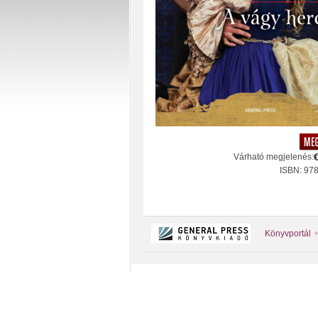
Várható megjelenés:
ISBN: 97
Könyvportál