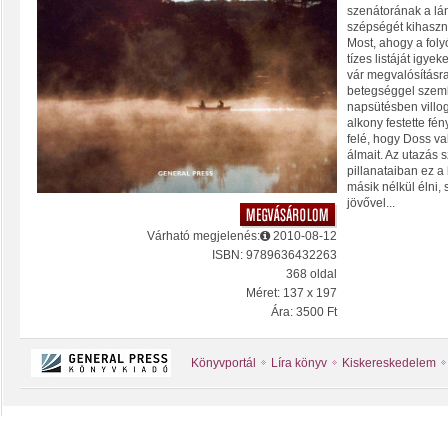
szenátorának a lány
szépségét kihaszná
Most, ahogy a foly
tízes listáját igyek
vár megvalósításra,
betegséggel szemb
napsütésben villog
alkony festette fén
felé, hogy Doss va
álmait. Az utazás s
pillanataiban ez a
másik nélkül élni,
jövővel...
Várható megjelenés:
2010-08-12
ISBN: 9789636432263
368 oldal
Méret: 137 x 197
Ára: 3500 Ft
Könyvportál
Líra könyv
Kiskereskedelem