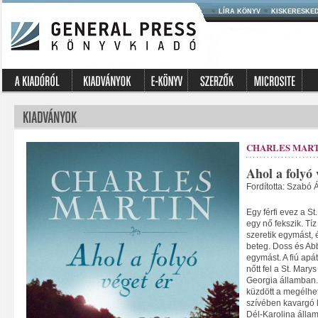
LÍRA KÖNYV
KISKERESKE
CHARLES MAR
Ahol a folyó 
Fordította: Szabó
Egy férfi evez a St
egy nő fekszik. T
szeretik egymást, 
beteg. Doss és Abb
egymást. A fiú apá
nőtt fel a St. Mary
Georgia államban.
küzdött a megélhet
szívében kavargó k
Dél-Karolina álla