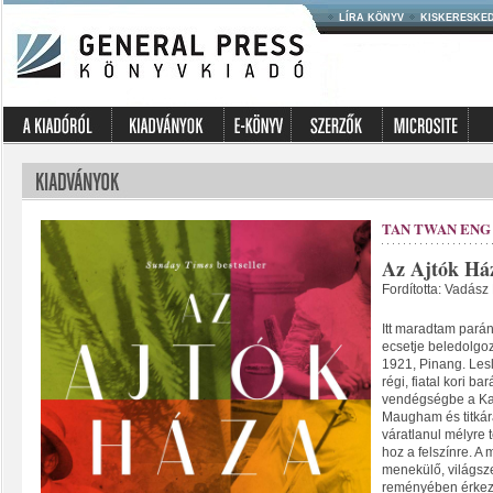
LÍRA KÖNYV
KISKERESKE
TAN TWAN ENG
Az Ajtók Há
Fordította: Vadász
Itt maradtam parány
ecsetje beledolgoz
1921, Pinang. Lesl
régi, fiatal kori b
vendégségbe a Kaz
Maugham és titkár
váratlanul mélyre 
hoz a felszínre. A 
menekülő, világsze
reményében érkezik