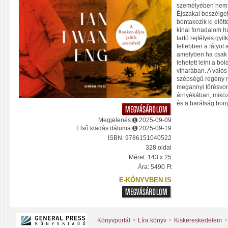
személyében nem v
Éjszakai beszélget
bontakozik ki előt
kínai forradalom h
tartó rejtélyes gyi
fellebben a fátyol ar
amelyben ha csak 
lehetett lelni a b
viharában. A való
szépségű regény n
megannyi törésvon
árnyékában, miköz
és a barátság bon
Megjelenés:
2025-09-09
Első kiadás dátuma:
2025-09-19
ISBN: 9786151040522
328 oldal
Méret: 143 x 25
Ára: 5490 Ft
E-KÖNYVBEN IS
Könyvportál
Líra könyv
Kiskereskedelem