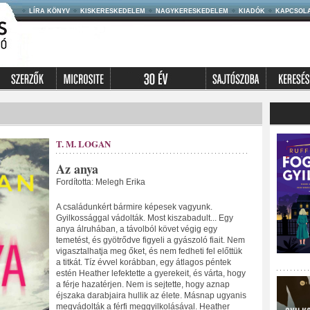
LÍRA KÖNYV
KISKERESKEDELEM
NAGYKERESKEDELEM
KIADÓK
KAPCSOL
T. M. LOGAN
Az anya
Fordította: Melegh Erika
A családunkért bármire képesek vagyunk.
Gyilkossággal vádolták. Most kiszabadult... Egy
anya álruhában, a távolból követ végig egy
temetést, és gyötrődve figyeli a gyászoló fiait. Nem
vigasztalhatja meg őket, és nem fedheti fel előttük
a titkát. Tíz évvel korábban, egy átlagos péntek
estén Heather lefektette a gyerekeit, és várta, hogy
a férje hazatérjen. Nem is sejtette, hogy aznap
éjszaka darabjaira hullik az élete. Másnap ugyanis
megvádolták a férfi meggyilkolásával. Heather