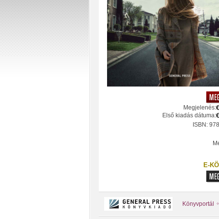
Megjelenés:
Első kiadás dátuma:
ISBN: 97
Mé
E-KÖ
Könyvportál