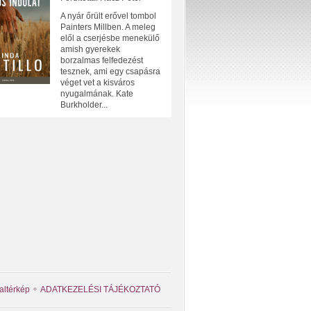
A nyár őrült erővel tombol
Painters Millben. A meleg
elől a cserjésbe menekülő
amish gyerekek
borzalmas felfedezést
tesznek, ami egy csapásra
véget vet a kisváros
nyugalmának. Kate
Burkholder...
altérkép
ADATKEZELÉSI TÁJÉKOZTATÓ