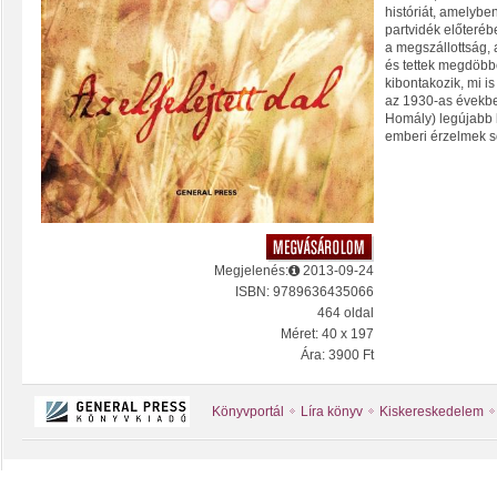
históriát, amelybe
partvidék előteré
a megszállottság,
és tettek megdöbb
kibontakozik, mi i
az 1930-as évekbe
Homály) legújabb 
emberi érzelmek s
Megjelenés:
2013-09-24
ISBN: 9789636435066
464 oldal
Méret: 40 x 197
Ára: 3900 Ft
Könyvportál
Líra könyv
Kiskereskedelem