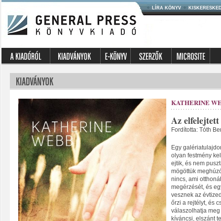
LÍRA KÖNYV
KISKERESKE
KATHERINE W
Az elfelejtett
Fordította: Tóth Be
Egy galériatulajdo
olyan festmény kelt
ejtik, és nem pusz
mögöttük meghúzód
nincs, ami otthoná
megérzését, és egy
vesznek az évtized
őrzi a rejtélyt, és
válaszolhatja meg 
kíváncsi, elszánt t