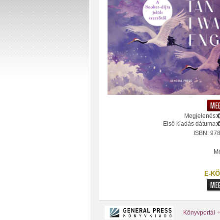
Megjelenés:
Első kiadás dátuma:
ISBN: 97
Mé
E-KÖ
Könyvportál