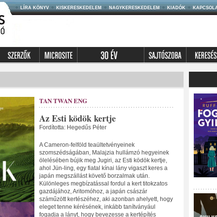
LÍRA KÖNYV
KISKERESKEDELEM
NAGYKERESKEDELEM
KIADÓK
KAPCSOL
TAN TWAN ENG
Az Esti ködök kertje
Fordította: Hegedűs Péter
A Cameron-felföld teaültetvényeinek
szomszédságában, Malajzia hullámzó hegyeinek
ölelésében bújik meg Jugiri, az Esti ködök kertje,
ahol Jün-ling, egy fiatal kínai lány vigaszt keres a
japán megszállást követő borzalmak után.
Különleges megbízatással fordul a kert titokzatos
gazdájához, Aritomóhoz, a japán császár
száműzött kertészéhez, aki azonban ahelyett, hogy
eleget tenne kérésének, inkább tanítványául
fogadja a lányt, hogy bevezesse a kertépítés