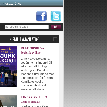
AT
OLDALTÉRKÉP
RUFF ORSOLYA
Fogjunk gyilkost!
Ennek a vacsorának a
végén nem mindenki áll
fel az asztaltól. Hogy
kipihenjék a Bánatos
Madonna-ügy fáradalmait,
a három jó barátnő, Vera,
Kamilla és Adél a
mátraszentborbálai
kastélyszállodába...
LINDA CASTILLO
Gyilkos indulat
Fordította: Rácz Péter