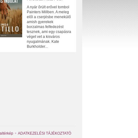
A nyár őrült erővel tombol
Painters Millben. A meleg
elől a cserjésbe menekülő
amish gyerekek
borzalmas felfedezést
tesznek, ami egy csapásra
véget vet a kisváros
nyugalmának. Kate
Burkholder...
altérkép
ADATKEZELÉSI TÁJÉKOZTATÓ