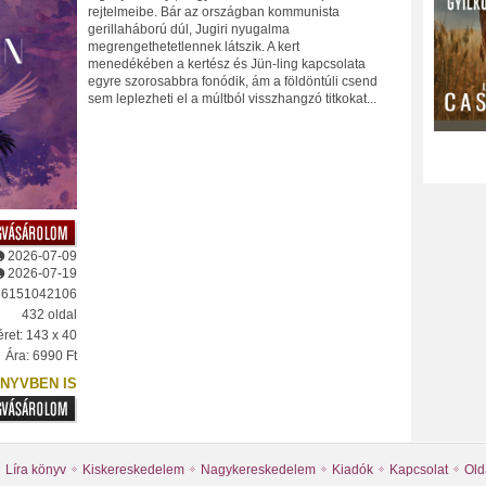
rejtelmeibe. Bár az országban kommunista
gerillaháború dúl, Jugiri nyugalma
megrengethetetlennek látszik. A kert
menedékében a kertész és Jün-ling kapcsolata
egyre szorosabbra fonódik, ám a földöntúli csend
sem leplezheti el a múltból visszhangzó titkokat...
2026-07-09
2026-07-19
86151042106
432 oldal
ret: 143 x 40
Ára: 6990 Ft
NYVBEN IS
Líra könyv
Kiskereskedelem
Nagykereskedelem
Kiadók
Kapcsolat
Old