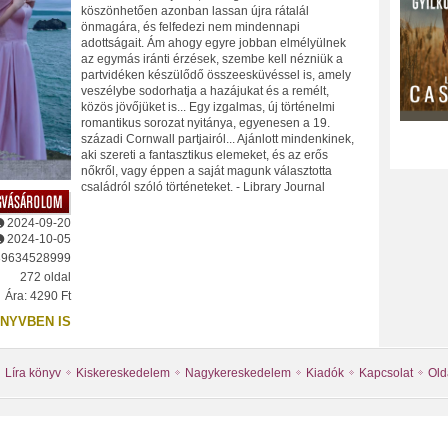
köszönhetően azonban lassan újra rátalál
önmagára, és felfedezi nem mindennapi
adottságait. Ám ahogy egyre jobban elmélyülnek
az egymás iránti érzések, szembe kell nézniük a
partvidéken készülődő összeesküvéssel is, amely
veszélybe sodorhatja a hazájukat és a remélt,
közös jövőjüket is... Egy izgalmas, új történelmi
romantikus sorozat nyitánya, egyenesen a 19.
századi Cornwall partjairól... Ajánlott mindenkinek,
aki szereti a fantasztikus elemeket, és az erős
nőkről, vagy éppen a saját magunk választotta
családról szóló történeteket. - Library Journal
2024-09-20
2024-10-05
89634528999
272 oldal
Ára: 4290 Ft
NYVBEN IS
Líra könyv
Kiskereskedelem
Nagykereskedelem
Kiadók
Kapcsolat
Old