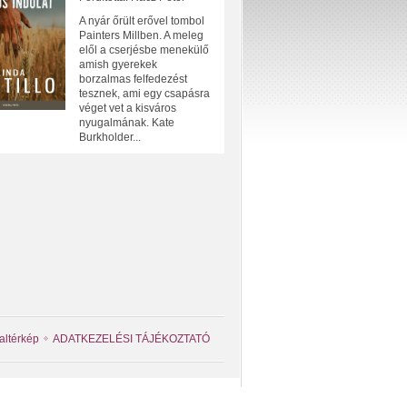
A nyár őrült erővel tombol
Painters Millben. A meleg
elől a cserjésbe menekülő
amish gyerekek
borzalmas felfedezést
tesznek, ami egy csapásra
véget vet a kisváros
nyugalmának. Kate
Burkholder...
altérkép
ADATKEZELÉSI TÁJÉKOZTATÓ