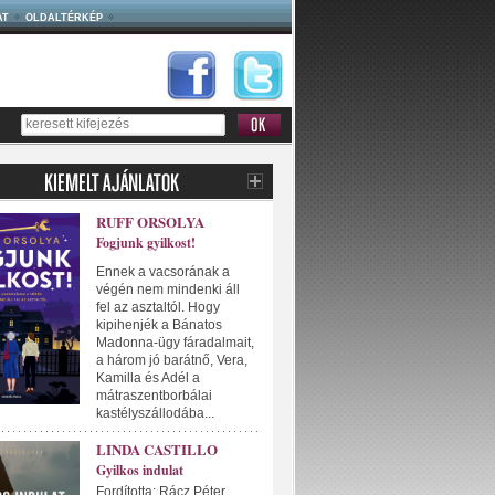
AT
OLDALTÉRKÉP
RUFF ORSOLYA
Fogjunk gyilkost!
Ennek a vacsorának a
végén nem mindenki áll
fel az asztaltól. Hogy
kipihenjék a Bánatos
Madonna-ügy fáradalmait,
a három jó barátnő, Vera,
Kamilla és Adél a
mátraszentborbálai
kastélyszállodába...
LINDA CASTILLO
Gyilkos indulat
Fordította: Rácz Péter