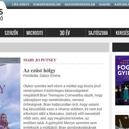
LÍRA KÖNYV
KISKERESKEDELEM
NAGYKERESKEDELEM
KIADÓK
KAPCSOL
MARY JO PUTNEY
Az ezüst hölgy
Fordította: Gábor Emma
Olykor szembe kell nézni a múlttal egy közös jövő
reményében A különleges képességekkel
megáldott Bran Tremayne Cornwallba utazik, hogy
utánajárjon egy nemkívánatos, nemesi
örökségnek. Bran határozottan érzi, hogy valami
baj készülődik ezen a viharos vidéken, és nem tud
elfordulni attól a titokzatos, üldözői elől menekülő
nőtől sem, akit, egy megérzést követve, az
erdőben talál. A gyönyörű Merryn semmire sem
emlékszik a múltjából, Bran gondoskodásának