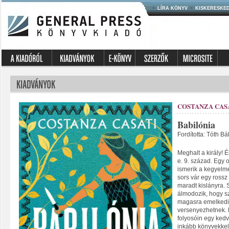
LÍRA KÖNYV
KISKERESKE
COSTANZA CAS
Babilónia
Fordította: Tóth Bá
Meghalt a király! Él
e. 9. század. Egy 
ismerik a kegyelm
sors vár egy rossz 
maradt kislányra.
álmodozik, hogy s
magasra emelkedik
versenyezhetnek. 
folyosóin egy kedv
inkább könyvekkel é