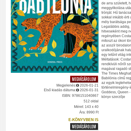
de arra született, 
meggyilkolása után
trónját. Hű tanác
sokkal inkább érti 
mély barátsága pe
Legalábbis addig
hitveseként meg n
regényében Costan
mítoszt az ókori 
az asszír birodalo
uralkodójának hata
egy letűnt világ int
Méltatások: Costan
rendkívüli nőről sz
magával ragadó stíl
The Times Megható
Babilónia című reg
az egyik legtehet
Megjelenés:
2026-01-21
történelmiregény-ír
Első kiadás dátuma:
2026-01-31
Goddess, Queen -
ISBN: 9786151040867
könyv szerzője
512 oldal
Méret: 143 x 40
Ára: 8990 Ft
E-KÖNYVBEN IS