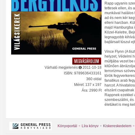
Rapp ugyanis szem
tettesek ellen, és
munkával halálos 
ad és nem kér kegy
elleni harcban. Kü
majd Hamburgba i
Közel-Keletre, Bej
legnagyobb kihívá
bajtársait túszul ej
Vince Flynn (A tis
helyzet, Védelmi h
múltjába vezet be 
kitűnően ábrázolja
Várható megjelenés:
2011-10-18
terrorizmus szöve
ISBN: 9789636433161
török fegyverkeres
360 oldal
fanatikus arab feg
Méret: 137 x 197
harcot. A hivatalo
elszánt csapatnak 
Ára: 2990 Ft
Rappnek ezekkel az
szembeszállni, és 
életüket is meg kel
Könyvportál
Líra könyv
Kiskereskedelem