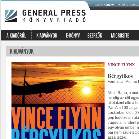
LÍRA KÖNYV
KISKERESKE
VINCE FLYNN
Bérgyilkos
Fordította: Molnár 
Mitch Rapp, a már 
mindig az elit egys
atlétaként élte a 
Pan Am 103-as jára
Lockerbie fölött, 2
gép fedélzetén uta
tragédia mindent m
egy olyan ember n
bár nem született 
azzá tették.