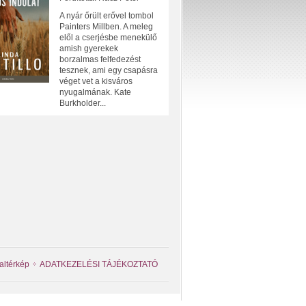
A nyár őrült erővel tombol
Painters Millben. A meleg
elől a cserjésbe menekülő
amish gyerekek
borzalmas felfedezést
tesznek, ami egy csapásra
véget vet a kisváros
nyugalmának. Kate
Burkholder...
altérkép
ADATKEZELÉSI TÁJÉKOZTATÓ