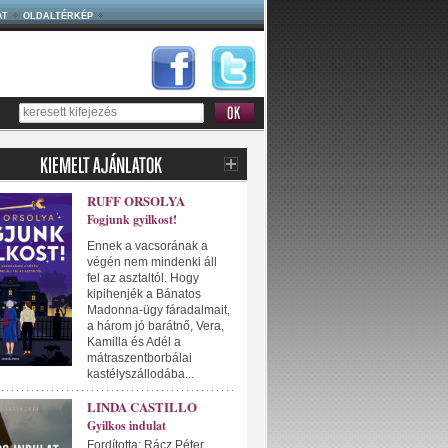
AT
OLDALTÉRKÉP
RUFF ORSOLYA
Fogjunk gyilkost!
Ennek a vacsorának a
végén nem mindenki áll
fel az asztaltól. Hogy
kipihenjék a Bánatos
Madonna-ügy fáradalmait,
a három jó barátnő, Vera,
Kamilla és Adél a
mátraszentborbálai
kastélyszállodába...
LINDA CASTILLO
Gyilkos indulat
Fordította: Rácz Péter