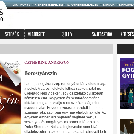
LÍRA KÖNYV
KISKERESKEDELEM
NAGYKERESKEDELEM
KIADÓK
KAPCSOL
CATHERINE ANDERSON
Borostyánszín
Laura, az egykor szép reményű úrilány élete maga
a pokol. A városi, előkelő léthez szokott fiatal nő
Colorado kies vidékén, egy összetákolt viskóban
kénytelen élni. Kegyetlen és nemtörődöm férje
oldalán megtapasztalja a rossz házasság minden
nyűgét-nyilát. Egyedüli vigaszt újszülött fia jelenti
számára, akit azonban egy nap elrabolnak tőle. Az
egyetlen ember, aki hajlandó segíteni neki, a
veszélyes és magányos kalandor hírében álló
Deke Sheridan. Noha a legkevésbé sem kíván
elköteleződni, a csejen indiánok által felnevelt férfit