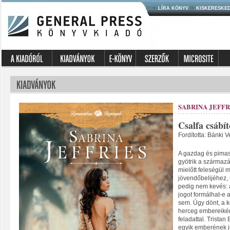
LÍRA KÖNYV
KISKERESKE
SABRINA JEFFR
Csalfa csábít
Fordította: Bánki V
A gazdag és pimas
gyötrik a származá
mielőtt feleségül 
jövendőbelijéhez, 
pedig nem kevés: 
jogot formálhat-e a
sem. Úgy dönt, a k
herceg embereiként
feladattal. Trist
egyik emberének j