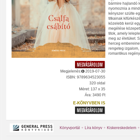
bármire hajlandó l
nyomoznia a minde
kényszer szülte e
titkainak kifürkész
közelebb kerül eg
megélése közepett
titok, amely lelepl
meg az életüket. S
herceg embereine
rengeteg izgalom,
romantikus regény
Megjelenés:
2019-07-30
ISBN: 9789634523055
320 oldal
Méret: 137 x 35
Ára: 3490 Ft
E-KÖNYVBEN IS
Könyvportál
Líra könyv
Kiskereskedelem