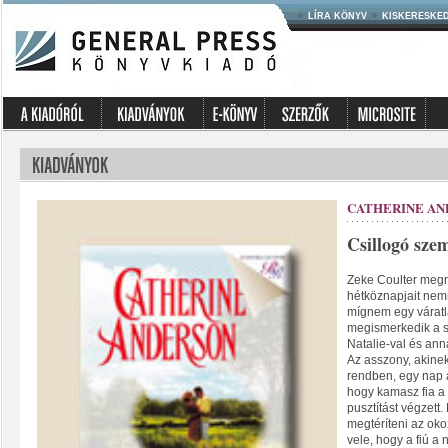
LÍRA KÖNYV
KISKERESKE
CATHERINE AN
Csillogó sze
Zeke Coulter megr
hétköznapjait nem
mígnem egy várat
megismerkedik a 
Natalie-val és ann
Az asszony, akine
rendben, egy nap 
hogy kamasz fia a
pusztítást végzett.
megtéríteni az okoz
vele, hogy a fiú a