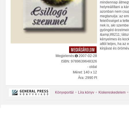
mindennap átmegy
helyreállítani a ká
azonban nem csupá
megtanulja: az emb
felelősséget a tet
nek is, aki szembes
gyöngéd érzelmeiv
&amp;#8211; láts
kényelmes és kock
attól teljes, ha az
kínjával és örömév
Megjelenés:
2007-02-28
ISBN: 9789639648326
- oldal
Méret: 140 x 12
Ára: 2990 Ft
Könyvportál
Líra könyv
Kiskereskedelem