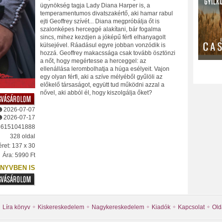
ügynökség tagja Lady Diana Harper is, a
temperamentumos divatszakértő, aki hamar rabul
ejti Geoffrey szívét... Diana megpróbálja őt is
szalonképes herceggé alakítani, bár fogalma
sincs, mihez kezdjen a jóképű férfi elhanyagolt
külsejével. Ráadásul egyre jobban vonzódik is
hozzá. Geoffrey makacssága csak tovább ösztönzi
a nőt, hogy megértesse a herceggel: az
ellenállása lerombolhatja a húga esélyeit. Vajon
egy olyan férfi, aki a szíve mélyéből gyűlöli az
előkelő társaságot, együtt tud működni azzal a
nővel, aki abból él, hogy kiszolgálja őket?
2026-07-07
2026-07-17
86151041888
328 oldal
ret: 137 x 30
Ára: 5990 Ft
NYVBEN IS
Líra könyv
Kiskereskedelem
Nagykereskedelem
Kiadók
Kapcsolat
Old