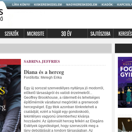
LÍRA KÖNYV
KISKERESKEDELEM
NAGYKERESKEDELEM
KIADÓK
KAPCSOL
SABRINA JEFFRIES
Diana és a herceg
Fordította: Melegh Erika
Egy új sorozat szenvedélyes nyitánya jó modorról,
előkelő társaságról és valódi érzelmekről...
Geoffrey Brookhouse, a rátermett és tehetséges
építőmérnök váratlanul megörökli a grenwoodi
hercegséget. Egy titok azonban tönkreteheti a
családját, ezért a húgát egy gondoskodó,
tekintélyes vagyonú úriemberhez kívánja
hozzáadni. Az újdonsült herceg felkéri az Elegáns
Estélyek ügynökséget, hogy szervezzék meg a
lány debütálását a londoni társaságban. Az