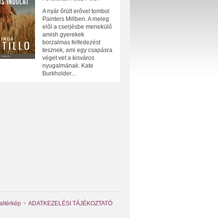
A nyár őrült erővel tombol
Painters Millben. A meleg
elől a cserjésbe menekülő
amish gyerekek
borzalmas felfedezést
tesznek, ami egy csapásra
véget vet a kisváros
nyugalmának. Kate
Burkholder...
altérkép
ADATKEZELÉSI TÁJÉKOZTATÓ