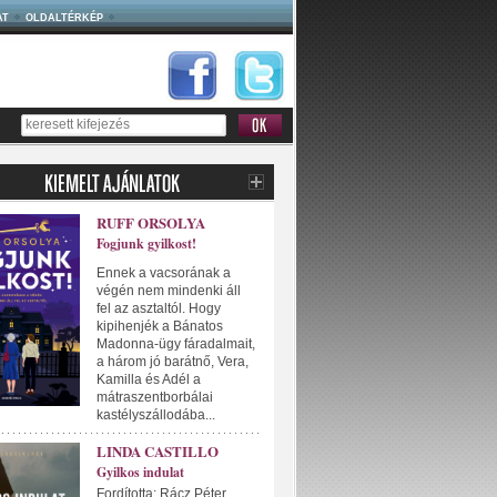
AT
OLDALTÉRKÉP
RUFF ORSOLYA
Fogjunk gyilkost!
Ennek a vacsorának a
végén nem mindenki áll
fel az asztaltól. Hogy
kipihenjék a Bánatos
Madonna-ügy fáradalmait,
a három jó barátnő, Vera,
Kamilla és Adél a
mátraszentborbálai
kastélyszállodába...
LINDA CASTILLO
Gyilkos indulat
Fordította: Rácz Péter