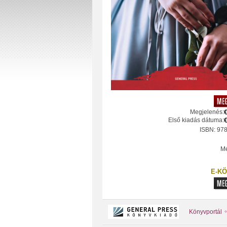
Megjelenés:
Első kiadás dátuma:
ISBN: 97
Mé
E-KÖ
Könyvportál