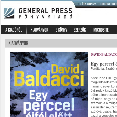
LÍRA KÖNYV
KISKERESKE
DAVID BALDACC
Egy perccel é
Fordította: Szabó I
Atlee Pine FBI-üg
megváltozott azóta
harminc évvel korá
évtizedek kínzó biz
dühe a legrosszabb
nő rájön, hogy ha 
számolnia a múltj
asszisztense, Car
szülővárosába, hát
azzal a végzetes 