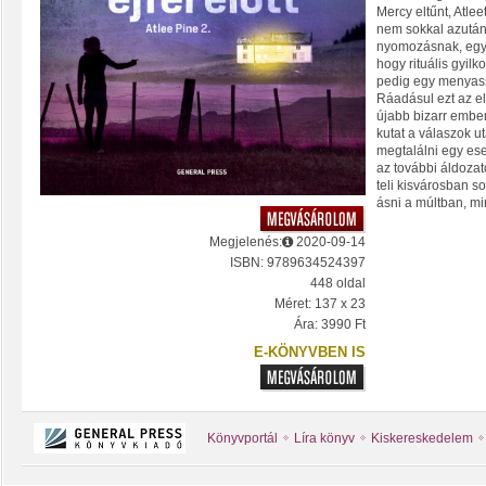
Mercy eltűnt, Atl
nem sokkal azután
nyomozásnak, egy 
hogy rituális gyilk
pedig egy menyassz
Ráadásul ezt az e
újabb bizarr ember
kutat a válaszok u
megtalálni egy ese
az további áldozat
teli kisvárosban so
ásni a múltban, min
Megjelenés:
2020-09-14
ISBN: 9789634524397
448 oldal
Méret: 137 x 23
Ára: 3990 Ft
E-KÖNYVBEN IS
Könyvportál
Líra könyv
Kiskereskedelem