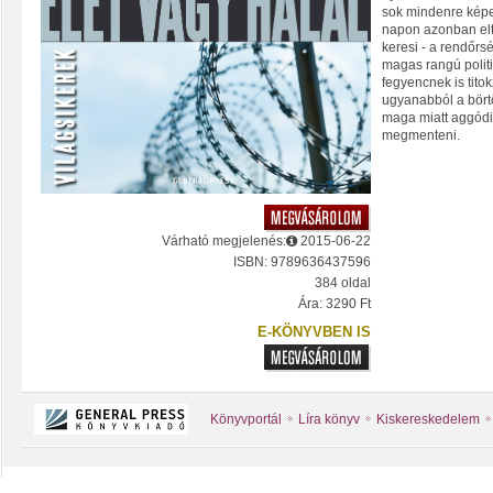
sok mindenre képe
napon azonban eltű
keresi - a rendőrsé
magas rangú politi
fegyencnek is tit
ugyanabból a börtö
maga miatt aggódik
megmenteni.
Várható megjelenés:
2015-06-22
ISBN: 9789636437596
384 oldal
Ára: 3290 Ft
E-KÖNYVBEN IS
Könyvportál
Líra könyv
Kiskereskedelem