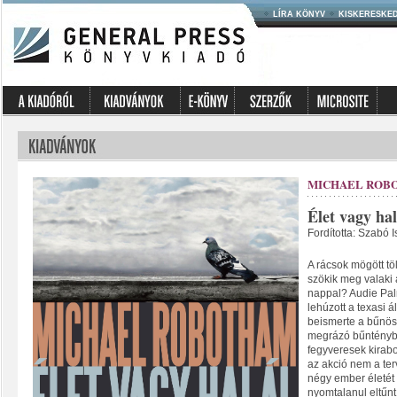
LÍRA KÖNYV
KISKERESKE
MICHAEL ROB
Élet vagy hal
Fordította: Szabó I
A rácsok mögött töl
szökik meg valaki 
nappal? Audie Palm
lehúzott a texasi 
beismerte a bűnös
megrázó bűnténybe
fegyveresek kirabo
az akció nem a ter
négy ember életét v
nyomtalanul eltűn