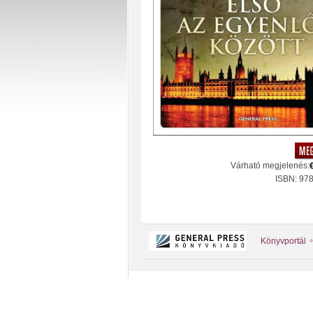
Várható megjelenés:
ISBN: 97
Könyvportál