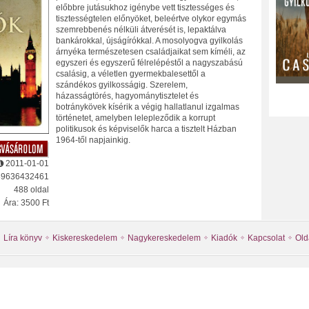
előbbre jutásukhoz igénybe vett tisztességes és
tisztességtelen előnyöket, beleértve olykor egymás
szemrebbenés nélküli átverését is, lepaktálva
bankárokkal, újságírókkal. A mosolyogva gyilkolás
árnyéka természetesen családjaikat sem kíméli, az
egyszeri és egyszerű félrelépéstől a nagyszabású
csalásig, a véletlen gyermekbalesettől a
szándékos gyilkosságig. Szerelem,
házasságtörés, hagyománytisztelet és
botránykövek kísérik a végig hallatlanul izgalmas
történetet, amelyben lelepleződik a korrupt
politikusok és képviselők harca a tisztelt Házban
1964-től napjainkig.
2011-01-01
89636432461
488 oldal
Ára: 3500 Ft
Líra könyv
Kiskereskedelem
Nagykereskedelem
Kiadók
Kapcsolat
Old