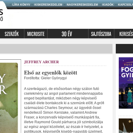
LÍRA KÖNYV
KISKERESKEDELEM
NAGYKERESKEDELEM
KIADÓK
KAPCSOL
JEFFREY ARCHER
Első az egyenlők között
Fordította: Gieler Gyönygyi
A szerteágazó, de elsősorban négy szálon futó
cselekmény az angol parlament mindennapjaiba
enged bepillantást, miközben négy képviselő
családi élete bontakozik ki a szemünk előtt. A grófi
származású Charles Seymour, az ügyvédi őssel
rendelkező Simon Kerslake, valamint Andrew
Fraser, a konzervatív képviselő munkáspárti fia,
illetve Raymond Gould párharca jól szimbolizálja
az egész angol közéletet, az észak-ír helyzetet, a
politikusok, képviselők kisebb-nagyobb üzelmeit,