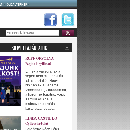
AT
OLDALTÉRKÉP
RUFF ORSOLYA
Fogjunk gyilkost!
Ennek a vacsorának a
végén nem mindenki áll
fel az asztaltól. Hogy
kipihenjék a Bánatos
Madonna-ügy fáradalmait,
a három jó barátnő, Vera,
Kamilla és Adél a
mátraszentborbálai
kastélyszállodába...
LINDA CASTILLO
Gyilkos indulat
Fordította: Rácz Péter