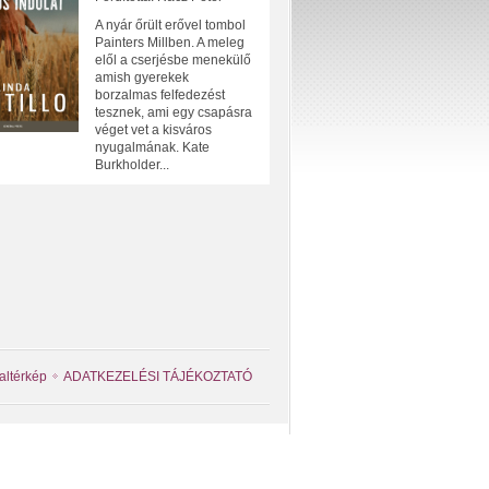
A nyár őrült erővel tombol
Painters Millben. A meleg
elől a cserjésbe menekülő
amish gyerekek
borzalmas felfedezést
tesznek, ami egy csapásra
véget vet a kisváros
nyugalmának. Kate
Burkholder...
altérkép
ADATKEZELÉSI TÁJÉKOZTATÓ