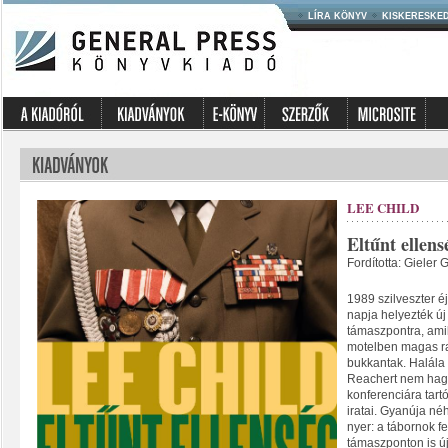
LÍRA KÖNYV
KISKERESKE
LEE CHILD
Eltűnt ellens
Fordította: Gieler 
1989 szilveszter é
napja helyezték új 
támaszpontra, amik
motelben magas ra
bukkantak. Halála
Reachert nem hag
konferenciára tar
iratai. Gyanúja n
nyer: a tábornok f
támaszponton is ú