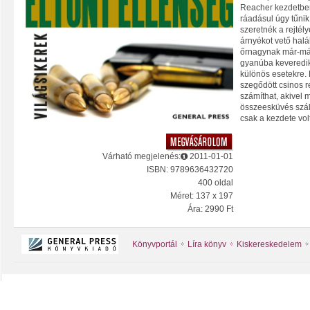
Reacher kezdetben
ráadásul úgy tűnik,
szeretnék a rejtél
árnyékot vető halál
őrnagynak már-már a
gyanúba keveredik
különös esetekre.
szegődött csinos
számíthat, akivel 
összeesküvés szál
csak a kezdete volt
Várható megjelenés:
2011-01-01
ISBN: 9789636432720
400 oldal
Méret: 137 x 197
Ára: 2990 Ft
Könyvportál
Líra könyv
Kiskereskedelem