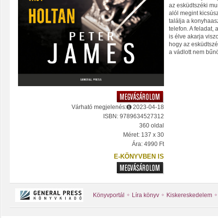
az esküdtszéki m
alól megint kicsúsz
találja a konyhaas
telefon. A feladat,
is élve akarja viszo
hogy az esküdtszé
a vádlott nem bűnö
Várható megjelenés:
2023-04-18
ISBN: 9789634527312
360 oldal
Méret: 137 x 30
Ára: 4990 Ft
E-KÖNYVBEN IS
Könyvportál
Líra könyv
Kiskereskedelem