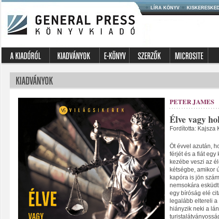
LÍRA KÖNYV
KISKERESKE
PETER JAMES
Élve vagy ho
Fordította: Kajsza 
Öt évvel azután, h
férjét és a fiát eg
kezébe veszi az él
kétségbe, amikor ú
kapóra is jön szá
nemsokára esküdtké
egy bíróság elé ci
legalább eltereli a
hiányzik neki a lá
turistalátványossá