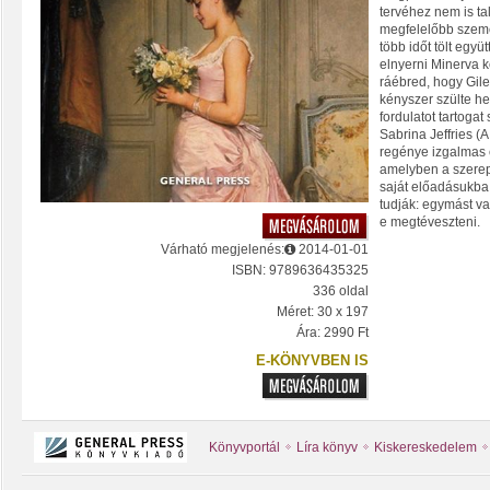
tervéhez nem is ta
megfelelőbb személ
több időt tölt együt
elnyerni Minerva k
ráébred, hogy Gile
kényszer szülte h
fordulatot tartogat
Sabrina Jeffries (A 
regénye izgalmas 
amelyben a szere
saját előadásukba
tudják: egymást va
e megtéveszteni.
Várható megjelenés:
2014-01-01
ISBN: 9789636435325
336 oldal
Méret: 30 x 197
Ára: 2990 Ft
E-KÖNYVBEN IS
Könyvportál
Líra könyv
Kiskereskedelem