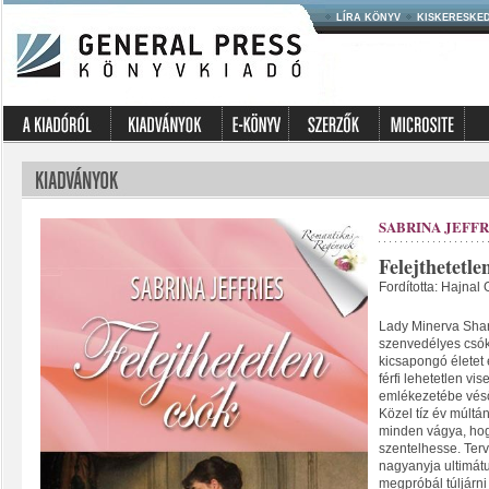
LÍRA KÖNYV
KISKERESKE
SABRINA JEFFR
Felejthetetle
Fordította: Hajnal 
Lady Minerva Shar
szenvedélyes csóko
kicsapongó életet 
férfi lehetetlen vi
emlékezetébe véső
Közel tíz év múltá
minden vágya, hog
szentelhesse. Terv
nagyanyja ultimát
megpróbál túljárni