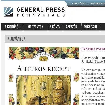
LÍRA KÖNYV
KISKERESKE
CYNTHIA PATE
Foxwoodi mes
Fordította: Szabó 
Messze-messze, m
varázslatos völgye
hely, ahol megállt
és szeretetben éln
kasul becsatangolj
időkben, még a n
volt egy recept, a
A három jó barátra
hogy átkutatva az 
rejtekhelyeit, megt