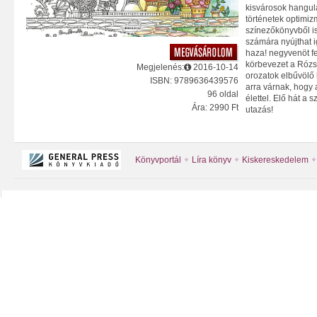
kisvárosok hangula
történetek optimi
színezőkönyvből i
számára nyújthat i
haza! negyvenöt fe
körbevezet a Rózs
Megjelenés:
2016-10-14
orozatok elbűvölő 
ISBN: 9789636439576
arra várnak, hogy 
96 oldal
élettel. Elő hát a
Ára: 2990 Ft
utazás!
Könyvportál
Líra könyv
Kiskereskedelem