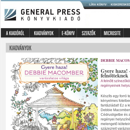
LÍRA KÖNYV
KISKERESKE
DEBBIE MACO
Gyere haza! 
felnőtteknek
A felnőtt színező
regényeinek helys
Készíts egy forró t
kényelmes fotelbe
fantáziádat! Ez a 
Debbie Macomber 
Cédrusligetbe és 
regényei helyszín
melengető kötetei
százezreit varázsol