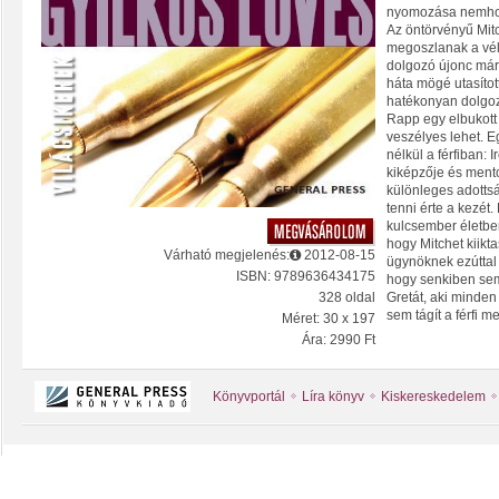
nyomozása nemhogy
Az öntörvényű Mit
megoszlanak a vél
dolgozó újonc már
háta mögé utasíto
hatékonyan dolgozik
Rapp egy elbukott 
veszélyes lehet. E
nélkül a férfiban:
kiképzője és ment
különleges adottsá
tenni érte a kezét
kulcsember életben
hogy Mitchet kiikt
Várható megjelenés:
2012-08-15
ügynöknek ezúttal
ISBN: 9789636434175
hogy senkiben sem 
Gretát, aki minden
328 oldal
sem tágít a férfi me
Méret: 30 x 197
Ára: 2990 Ft
Könyvportál
Líra könyv
Kiskereskedelem