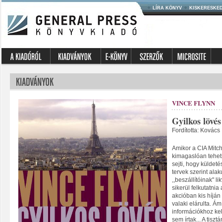
LÍRA KÖNYV
KISKERESKE
VINCE FLYNN
Gyilkos lövés
Fordította: Kovács
Amikor a CIA Mitch
kimagaslóan tehet
sejti, hogy küldeté
tervek szerint alak
,,beszállítóinak" l
sikerül felkutatnia
akcióban kis híján 
valaki elárulta. Á
információkhoz kel
sem írtak... A tisz