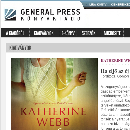
LÍRA KÖNYV
KISKERESKE
KATHERINE W
Ha eljő az éj
Fordította: Gömöri
A szegénységbe sz
gazdag emberként 
szülőföldjére, Dél
angol építészt, Bo
terveket omladozó 
férfit elkíséri kam
bátortalan második
töltsék a nyarat L
palazzo biztonságo
forrong a tartomán