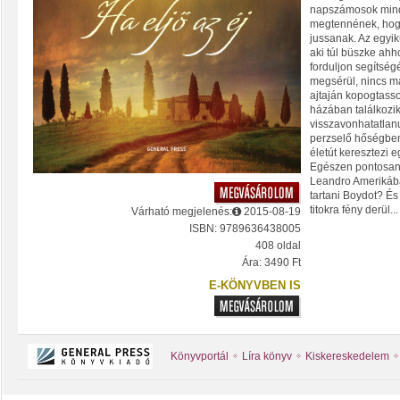
napszámosok mind 
megtennének, hog
jussanak. Az egyi
aki túl büszke ah
forduljon segítség
megsérül, nincs má
ajtaján kopogtass
házában találkozik
visszavonhatatlanu
perzselő hőségben 
életút keresztezi 
Egészen pontosan
Leandro Amerikába
tartani Boydot? És
titokra fény derül...
Várható megjelenés:
2015-08-19
ISBN: 9789636438005
408 oldal
Ára: 3490 Ft
E-KÖNYVBEN IS
Könyvportál
Líra könyv
Kiskereskedelem