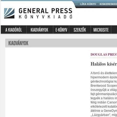
LÍRA KÖNYV
KISKERESKE
DOUGLAS PRES
Halálos kísér
A forró és élettel
hipermodern épüle
géntechnológiai ku
Brentwood Scopes,
összegyűjti a világ
fajt génmanipulác
tegyék a halálos i
félig indián Carso
elkötelezett kutat
átélnie a GeneDyne
,,Lázgyárban", mí