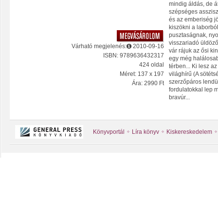
mindig áldás, de á
szépséges asszisz
és az emberiség j
kiszökni a laborból
pusztaságnak, ny
visszariadó üldöz
Várható megjelenés:
2010-09-16
vár rájuk az ősi ki
ISBN: 9789636432317
egy még halálosabb
424 oldal
térben... Ki lesz a
Méret: 137 x 197
világhírű (A sötét
szerzőpáros lendü
Ára: 2990 Ft
fordulatokkal lep 
bravúr...
Könyvportál
Líra könyv
Kiskereskedelem