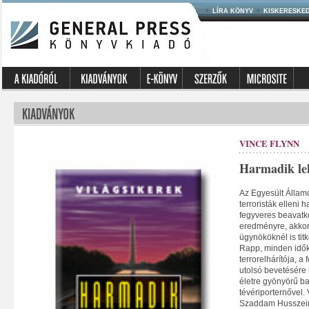
LÍRA KÖNYV
KISKERESKE
VINCE FLYNN
Harmadik le
Az Egyesült Állam
terroristák elleni h
fegyveres beavatk
eredményre, akkor 
ügynököknél is tit
Rapp, minden idő
terrorelhárítója, a
utolsó bevetésére k
életre gyönyörű ba
tévériporternővel. 
Szaddam Husszein