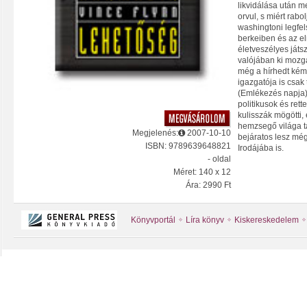
likvidálása után me
orvul, s miért rabo
washingtoni legfel
berkeiben és az e
életveszélyes játs
valójában ki mozga
még a hírhedt kém
igazgatója is csak 
(Emlékezés napja)
politikusok és re
kulisszák mögötti,
hemzsegő világa tá
Megjelenés:
2007-10-10
bejáratos lesz még
ISBN: 9789639648821
Irodájába is.
- oldal
Méret: 140 x 12
Ára: 2990 Ft
Könyvportál
Líra könyv
Kiskereskedelem