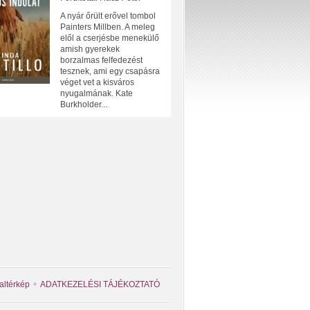
A nyár őrült erővel tombol
Painters Millben. A meleg
elől a cserjésbe menekülő
amish gyerekek
borzalmas felfedezést
tesznek, ami egy csapásra
véget vet a kisváros
nyugalmának. Kate
Burkholder...
altérkép
ADATKEZELÉSI TÁJÉKOZTATÓ