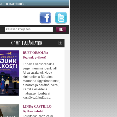
AT
OLDALTÉRKÉP
RUFF ORSOLYA
Fogjunk gyilkost!
Ennek a vacsorának a
végén nem mindenki áll
fel az asztaltól. Hogy
kipihenjék a Bánatos
Madonna-ügy fáradalmait,
a három jó barátnő, Vera,
Kamilla és Adél a
mátraszentborbálai
kastélyszállodába...
LINDA CASTILLO
Gyilkos indulat
Fordította: Rácz Péter