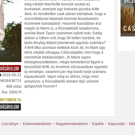
még inkább felerősítik bennük azokat az
érzéseket, amelyek egy évtizede gúzsba kötik
őket, és mindketten csak abban bízhatnak, hogy a
viszontlátással képesek lesznek kiszabadulni
érzelmeik kalodájából. Hasonló kalodában érzi
magát Jo Marie is, a Rózsakikötő tulajdonosa,
amióta Mark Taylor szerelmet vallott neki. Eddig
abban a hitben volt, hogy ők ketten barátok, de
talán tényleg többet jelentenek egymás számára?
A férfi titka azonban kettejük közé áll, és Mark úgy
dönt, inkább elhagyja Cédrusligetet, mint hogy a
szerelmük beteljesedjen. Jo Marie egyre
kétségbeesettebben, mégis tehetetlenül figyeli a
készülődő férfit, és érzelmei zűrzavarában egyedül
új vendégei, valamint pár régi barát nyújt számára
2016-06-21
kapaszkodót. Vajon elég ez ahhoz, hogy mint
89636438715
annyiszor, a Rózsakikötő minden fájó szívnek
gyógyulást hozzon?
408 oldal
Ára: 2900 Ft
NYVBEN IS
Líra könyv
Kiskereskedelem
Nagykereskedelem
Kiadók
Kapcsolat
Old