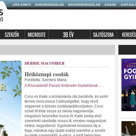
LÍRA KÖNYV
KISKERESKEDELEM
NAGYKERESKEDELEM
KIADÓK
KAPCSOL
DEBBIE MACOMBER
Hétköznapi csodák
Fordította: Szentesi Mária
A Rózsakikötő Panzió történetei folytatódnak...
Coco és Katie a középiskola óta barátnők, és azért
térnek most vissza Cédrusligetbe, hogy részt
vegyenek a tízéves osztálytalálkozójukon. Coco
szívét itt törte össze az iskola nagymenője,
megalázó helyzetbe hozva őt; Katie pedig első
szerelmét utasította vissza itt, minden magyarázat
nélkül, kegyetlenül. Egyiküknek bosszúra fáj a
foga, másikuk egy újabb esélyt szeretne a sorstól
és élete szerelmétől. A város, a múlt helyszínei