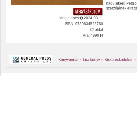
nagy sikerű Pettso
szerzőjének elrag
Megjelenés:
2024-03-11
ISBN: 9789634528760
32 oldal
Ára: 4990 Ft
Könyvportál
Líra könyv
Kiskereskedelem