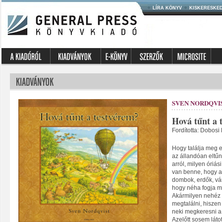
LÍRA KÖNYV
KISKERESKE
SVEN NORDQVI
Hová tűnt a 
Fordította: Dobosi
Hogy találja meg e
az állandóan eltűn
arról, milyen óriás
van benne, hogy a
dombok, erdők, vá
hogy néha fogja ma
Akármilyen nehéz 
megtalálni, hiszen
neki megkeresni a 
Azelőtt sosem láto