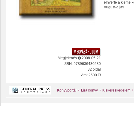
elnyerte a kiemelk
August-díjat!
Megjelenés:
2008-05-21
ISBN: 9789636430580
32 oldal
Ára: 2500 Ft
Könyvportál
Líra könyv
Kiskereskedelem