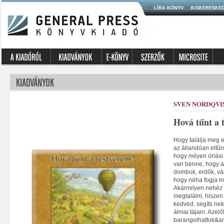
LÍRA KÖNYV
KISKERESKE
SVEN NORDQVI
Hová tűnt a 
Hogy találja meg e
az állandóan eltűn
hogy milyen óriási
van benne, hogy a
dombok, erdők, vá
hogy néha fogja ma
Akármilyen nehéz 
megtalálni, hiszen
kedved, segíts nek
álmai tájain. Azelő
barangolhattok&am