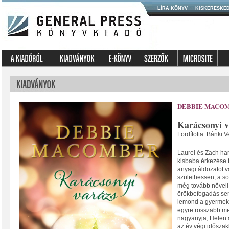
LÍRA KÖNYV
KISKERESKE
DEBBIE MACO
Karácsonyi v
Fordította: Bánki V
Laurel és Zach ha
kisbaba érkezése 
anyagi áldozatot v
születhessen; a s
még tovább növeli
örökbefogadás sem
lemond a gyermekv
egyre rosszabb me
nagyanyja, Helen 
az év végi időszak