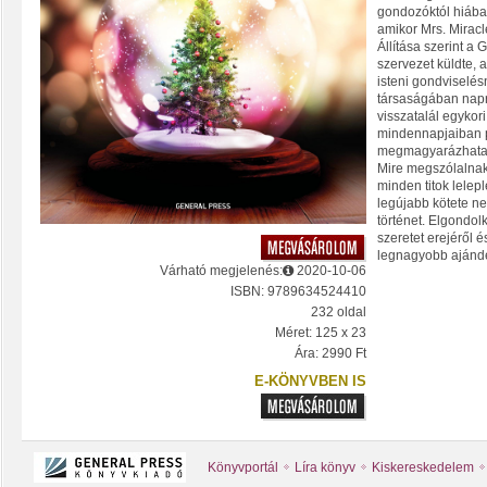
gondozóktól hiába 
amikor Mrs. Mirac
Állítása szerint a
szervezet küldte,
isteni gondviselés
társaságában napr
visszatalál egykori
mindennapjaiban 
megmagyarázhatatl
Mire megszólalnak
minden titok lele
legújabb kötete n
történet. Elgondol
szeretet erejéről é
legnagyobb ajándé
Várható megjelenés:
2020-10-06
ISBN: 9789634524410
232 oldal
Méret: 125 x 23
Ára: 2990 Ft
E-KÖNYVBEN IS
Könyvportál
Líra könyv
Kiskereskedelem