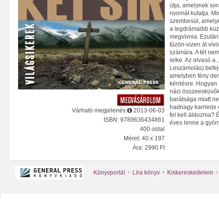
útja, amelynek sor
nyomát kutatja. M
szembesül, amelyek
a legdrámaibb küz
megvívnia. Ezután 
tűzön-vizen át vív
számára. A tét ne
lelke. Az olvasó a 
Leszámolás) befeje
amelyben fény der
kérdésre. Hogyan
náci összeesküvő
barátsága miatt n
hadnagy karrierje
Várható megjelenés:
2013-06-03
fel kell áldoznia?
ISBN: 9789636434861
éves lenne a gyö
400 oldal
Méret: 40 x 197
Ára: 2990 Ft
Könyvportál
Líra könyv
Kiskereskedelem