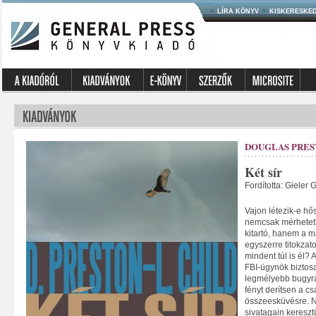
LÍRA KÖNYV
KISKERESKE
DOUGLAS PRES
Két sír
Fordította: Gieler 
Vajon létezik-e hős
nemcsak mérhetetle
kitartó, hanem a 
egyszerre titokzat
mindent túl is él?
FBI-ügynök biztosa
legmélyebb bugyrai
fényt derítsen a c
összeesküvésre. N
sivatagain kereszt