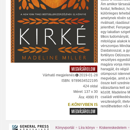
Ám amikor társaság
fordul, felfedezi,
különleges tehets
amelynek révén szö
riválisait, ráadásu
jelenthet. Fenyeg
egy lakatlan sziget
titkos tudományát, 
mitológiai alakok k
vérszomjas Minóta
Daidalosszal, a gy
fortélyos Odüssze
veszélyes egyedül 
magára vonja mind
haragját, és végül
olümposzi istenne
Várható megjelenés:
2019-01-28
megvédje, amit a l
ISBN: 9789634522195
össze kell szednie
424 oldal
választania kell a
Méret: 137 x 30
között. Madeline 
családi vetélkedésr
Ára: 4990 Ft
veszteségről, illetv
E-KÖNYVBEN IS
rendíthetetlen női 
Könyvportál
Líra könyv
Kiskereskedelem