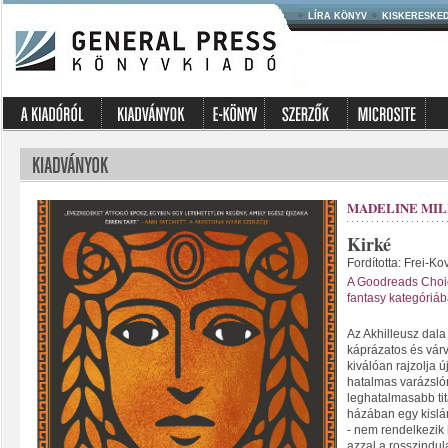
LÍRA KÖNYV
KISKERESKE
MADELINE MI
Kirké
Fordította: Frei-Ko
A Goodreads Choi
fantasy kategóriáb
Az Akhilleusz dal
káprázatos és várv
kiválóan rajzolja 
hatalmas varázslón
leghatalmasabb tit
házában egy kislán
- nem rendelkezik
azzal a rosszindul