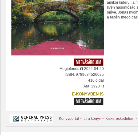
amikor kiderül, a 
Ilyen hasonlóság 
műve. Jonas nyomo
a rejtély megoldás
Megjelenés:
2022-04-20
ISBN: 9789634526025
410 oldal
Ára: 3990 Ft
E-KÖNYVBEN IS
Könyvportál
Líra könyv
Kiskereskedelem