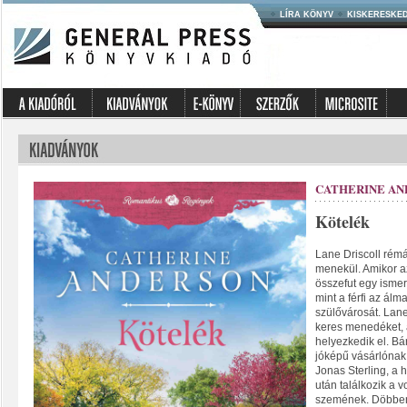
LÍRA KÖNYV
KISKERESKE
CATHERINE AN
Kötelék
Lane Driscoll rémá
menekül. Amikor az
összefut egy ismer
mint a férfi az álm
szülővárosát. Lan
keres menedéket, 
helyezkedik el. Bá
jóképű vásárlónak
Jonas Sterling, a 
után találkozik a v
szemének. Döbbene