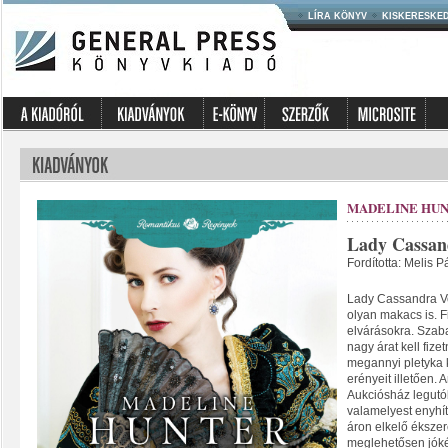
LÍRA KÖNYV
KISKERESKE
MADELINE HU
Lady Cassan
Fordította: Melis 
Lady Cassandra V
olyan makacs is. F
elvárásokra. Szab
nagy árat kell fize
megannyi pletyka 
erényeit illetően.
Aukciósház legutó
valamelyest enyhí
áron elkelő ékszeré
meglehetősen jóké