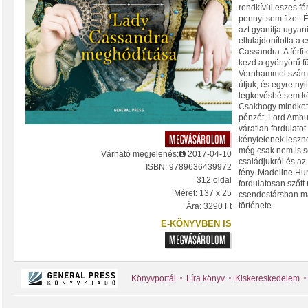
rendkívül eszes fé
pennyt sem fizet. 
azt gyanítja ugyan
eltulajdonította a
Cassandra. A férf
kezd a gyönyörű fü
Vernhammel számt
útjuk, és egyre ny
legkevésbé sem k
Csakhogy mindket
pénzét, Lord Ambu
váratlan fordulato
kénytelenek leszn
még csak nem is se
Várható megjelenés:
2017-04-10
családjukról és az 
ISBN: 9789636439972
fény. Madeline Hu
312 oldal
fordulatosan szőtt
Méret: 137 x 25
csendestársban m
története.
Ára: 3290 Ft
E-KÖNYVBEN IS
Könyvportál
Líra könyv
Kiskereskedelem