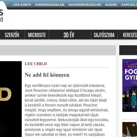
LÍRA KÖNYV
KISKERESKEDELEM
NAGYKERESKEDELEM
KIADÓK
KAPCSOL
LEE CHILD
Ne add fel könnyen
Egy verőfényes nyári nap az újdonsült exkatona,
Jack Reacher céltalanul sétálgat Chicago utcáin,
amikor szinte beleütközik egy tisztítóból kilépő,
kicsit sántító, csinos, fiatal nőbe, aki kis híján kiejti
a kezéből a frissen mosott ruhákat. Reacher
megáll, hogy segítsen, és ahogy együtt elindulnak,
rögtön szemben is találják magukat két rájuk
irányított fegyverrel. Betuszkolják őket egy kocsiba,
és kezdetét veszi egy több napon át tartó utazás,
amelynek a végén egy igazi rémálom vár rájuk.
Vajon kik rabolták el őket, és miért? Ki valójában