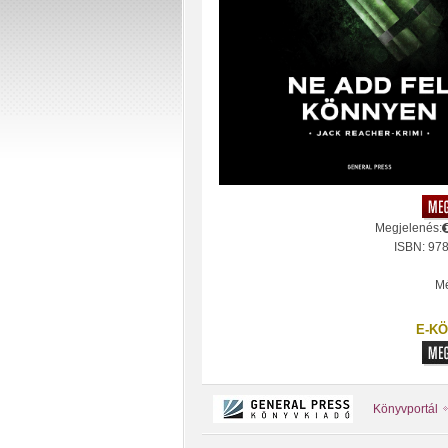
Megjelenés:
ISBN: 97
Mé
E-KÖ
Könyvportál