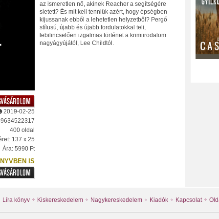
az ismeretlen nő, akinek Reacher a segítségére
sietett? És mit kell tenniük azért, hogy épségben
kijussanak ebből a lehetetlen helyzetből? Pergő
stílusú, újabb és újabb fordulatokkal teli,
lebilincselően izgalmas történet a krimiirodalom
nagyágyújától, Lee Childtól.
2019-02-25
89634522317
400 oldal
ret: 137 x 25
Ára: 5990 Ft
NYVBEN IS
Líra könyv
Kiskereskedelem
Nagykereskedelem
Kiadók
Kapcsolat
Old