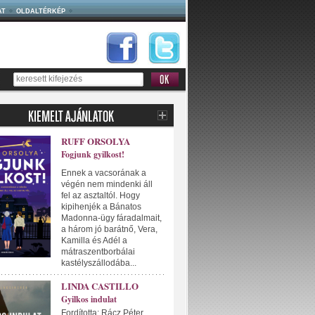
AT
OLDALTÉRKÉP
RUFF ORSOLYA
Fogjunk gyilkost!
Ennek a vacsorának a
végén nem mindenki áll
fel az asztaltól. Hogy
kipihenjék a Bánatos
Madonna-ügy fáradalmait,
a három jó barátnő, Vera,
Kamilla és Adél a
mátraszentborbálai
kastélyszállodába...
LINDA CASTILLO
Gyilkos indulat
Fordította: Rácz Péter