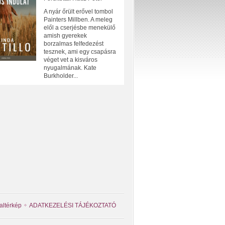
A nyár őrült erővel tombol
Painters Millben. A meleg
elől a cserjésbe menekülő
amish gyerekek
borzalmas felfedezést
tesznek, ami egy csapásra
véget vet a kisváros
nyugalmának. Kate
Burkholder...
altérkép
ADATKEZELÉSI TÁJÉKOZTATÓ