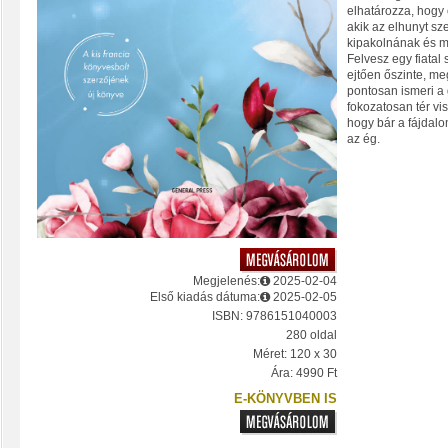
elhatározza, hogy
akik az elhunyt sz
kipakolnának és me
Felvesz egy fiatal 
ejtően őszinte, m
pontosan ismeri a 
fokozatosan tér vi
hogy bár a fájdalo
az ég.
Megjelenés:
2025-02-04
Első kiadás dátuma:
2025-02-05
ISBN: 9786151040003
280 oldal
Méret: 120 x 30
Ára: 4990 Ft
E-KÖNYVBEN IS