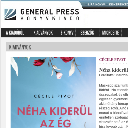
LÍRA KÖNYV
KISKERESKE
CÉCILE PIVOT
Néha kiderül
Fordította: Marczi
Másképp szálltunk
történt. Izia csend
összepakol, és el
egyetlen gyermekü
akit néhány hónap
részeg sofőr. A n
marad a bánatával
érintetlen szobájá
visszatér belé az 
friss levegő után.