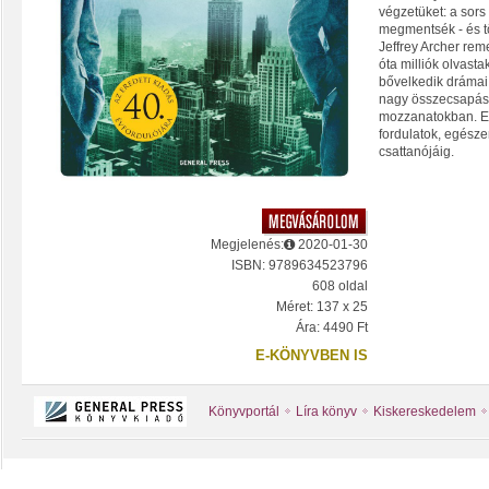
végzetüket: a sors
megmentsék - és t
Jeffrey Archer re
óta milliók olvasta
bővelkedik drámai
nagy összecsapás
mozzanatokban. Eg
fordulatok, egész
csattanójáig.
Megjelenés:
2020-01-30
ISBN: 9789634523796
608 oldal
Méret: 137 x 25
Ára: 4490 Ft
E-KÖNYVBEN IS
Könyvportál
Líra könyv
Kiskereskedelem