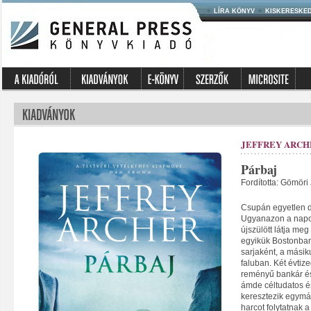
LÍRA KÖNYV
KISKERESKE
JEFFREY ARCH
Párbaj
Fordította: Gömöri 
Csupán egyetlen d
Ugyanazon a napon
újszülött látja meg
egyikük Bostonba
sarjaként, a másik
faluban. Két évtiz
reményű bankár és
ámde céltudatos és
keresztezik egymá
harcot folytatnak a