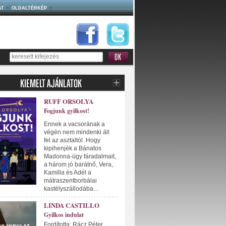
AT
OLDALTÉRKÉP
RUFF ORSOLYA
Fogjunk gyilkost!
Ennek a vacsorának a
végén nem mindenki áll
fel az asztaltól. Hogy
kipihenjék a Bánatos
Madonna-ügy fáradalmait,
a három jó barátnő, Vera,
Kamilla és Adél a
mátraszentborbálai
kastélyszállodába...
LINDA CASTILLO
Gyilkos indulat
Fordította: Rácz Péter