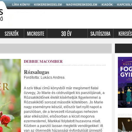
LÍRA KÖNYV
KISKERESKEDELEM
NAGYKERESKEDELEM
KIADÓK
KAPCSOL
DEBBIE MACOMBER
Rózsalugas
Fordította: Lukács Andrea
A szív titkai című könyvből már megismert fiatal
özvegy, Jo Marie és cédrusligeti kis panziójának, a
Rózsakikötőnek életét kísérhetjük figyelemmel a
Rózsakikötő sorozat második kötetében. Jo Marie
nagy eseményre készül, először tart nyílt napot a
panzióban, de a tervezett rózsalugas nehezen
akar elkészülni, elsősorban a kicsit mogorva
ezermesterrel, Markkal folytatott huzavona miatt.
Közben a panzió lassan megtelik vendégekkel: itt
van az ötvenedik házassági évfordulóját ünneplő