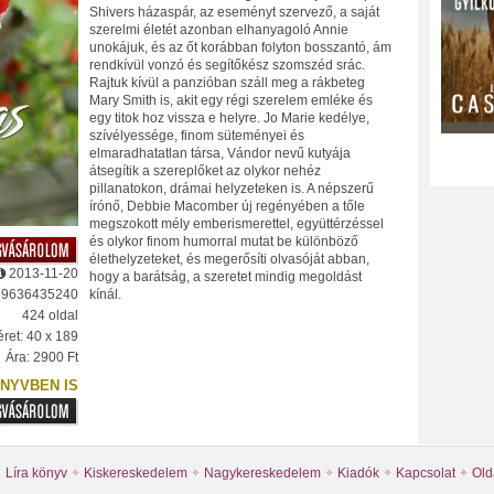
Shivers házaspár, az eseményt szervező, a saját
szerelmi életét azonban elhanyagoló Annie
unokájuk, és az őt korábban folyton bosszantó, ám
rendkívül vonzó és segítőkész szomszéd srác.
Rajtuk kívül a panzióban száll meg a rákbeteg
Mary Smith is, akit egy régi szerelem emléke és
egy titok hoz vissza e helyre. Jo Marie kedélye,
szívélyessége, finom süteményei és
elmaradhatatlan társa, Vándor nevű kutyája
átsegítik a szereplőket az olykor nehéz
pillanatokon, drámai helyzeteken is. A népszerű
írónő, Debbie Macomber új regényében a tőle
megszokott mély emberismerettel, együttérzéssel
és olykor finom humorral mutat be különböző
élethelyzeteket, és megerősíti olvasóját abban,
2013-11-20
hogy a barátság, a szeretet mindig megoldást
89636435240
kínál.
424 oldal
ret: 40 x 189
Ára: 2900 Ft
NYVBEN IS
Líra könyv
Kiskereskedelem
Nagykereskedelem
Kiadók
Kapcsolat
Old