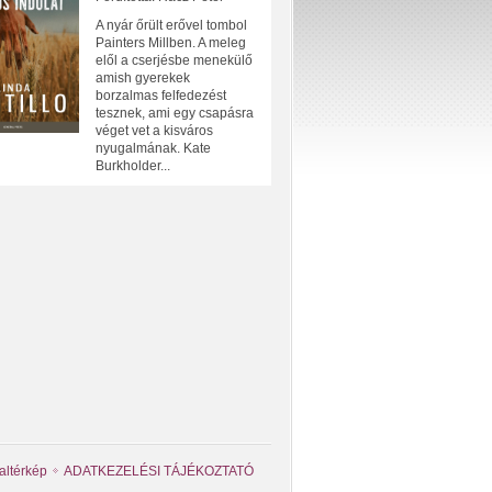
A nyár őrült erővel tombol
Painters Millben. A meleg
elől a cserjésbe menekülő
amish gyerekek
borzalmas felfedezést
tesznek, ami egy csapásra
véget vet a kisváros
nyugalmának. Kate
Burkholder...
altérkép
ADATKEZELÉSI TÁJÉKOZTATÓ