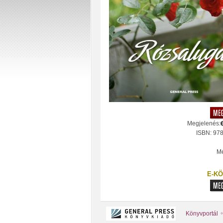
Megjelenés:
ISBN: 97
Mé
E-KÖ
Könyvportál