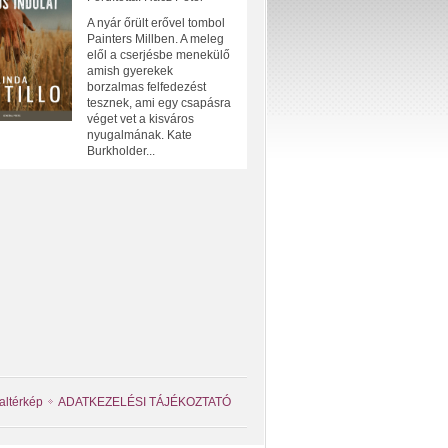
A nyár őrült erővel tombol
Painters Millben. A meleg
elől a cserjésbe menekülő
amish gyerekek
borzalmas felfedezést
tesznek, ami egy csapásra
véget vet a kisváros
nyugalmának. Kate
Burkholder...
altérkép
ADATKEZELÉSI TÁJÉKOZTATÓ