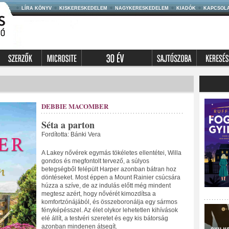
LÍRA KÖNYV
KISKERESKEDELEM
NAGYKERESKEDELEM
KIADÓK
KAPCSOL
DEBBIE MACOMBER
Séta a parton
Fordította: Bánki Vera
A Lakey nővérek egymás tökéletes ellentétei, Willa
gondos és megfontolt tervező, a súlyos
betegségből felépült Harper azonban bátran hoz
döntéseket. Most éppen a Mount Rainier csúcsára
húzza a szíve, de az indulás előtt még mindent
megtesz azért, hogy nővérét kimozdítsa a
komfortzónájából, és összeboronálja egy sármos
fényképésszel. Az élet olykor lehetetlen kihívások
elé állít, a testvéri szeretet és egy kis bátorság
azonban mindenen átsegít.