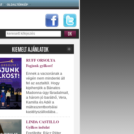
AT
OLDALTÉRKÉP
RUFF ORSOLYA
Fogjunk gyilkost!
Ennek a vacsorának a
végén nem mindenki áll
fel az asztaltól. Hogy
kipihenjék a Bánatos
Madonna-ügy fáradalmait,
a három jó barátnő, Vera,
Kamilla és Adél a
mátraszentborbálai
kastélyszállodába...
LINDA CASTILLO
Gyilkos indulat
Fordította: Rácz Péter