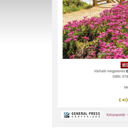
Várható megjelenés:
ISBN: 97
Mé
E-KÖ
Könyvportál