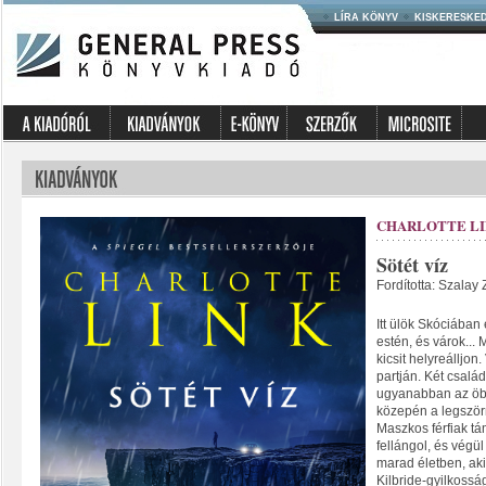
LÍRA KÖNYV
KISKERESKE
CHARLOTTE L
Sötét víz
Fordította: Szalay
Itt ülök Skóciában
estén, és várok...
kicsit helyreálljon
partján. Két csalá
ugyanabban az öbö
közepén a legszö
Maszkos férfiak t
fellángol, és végü
marad életben, akin
Kilbride-gyilkossá