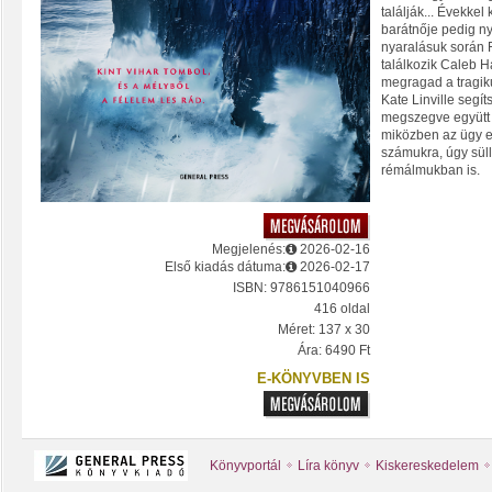
találják... Évekkel 
barátnője pedig n
nyaralásuk során F
találkozik Caleb H
megragad a tragiku
Kate Linville segít
megszegve együtt k
miközben az ügy e
számukra, úgy sül
rémálmukban is.
Megjelenés:
2026-02-16
Első kiadás dátuma:
2026-02-17
ISBN: 9786151040966
416 oldal
Méret: 137 x 30
Ára: 6490 Ft
E-KÖNYVBEN IS
Könyvportál
Líra könyv
Kiskereskedelem