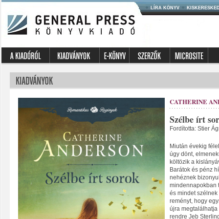
LÍRA KÖNYV
KISKERESKE
CATHERINE AN
Szélbe írt so
Fordította: Stier Á
Miután évekig fél
úgy dönt, elmenekü
költözik a kislányá
Barátok és pénz h
nehéznek bizonyul.
mindennapokban tit
és mindet szélnek e
reményt, hogy egys
újra megtalálhatja 
rendre Jeb Sterling