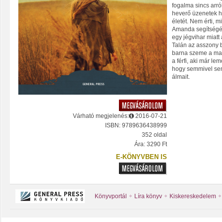
fogalma sincs arró
heverő üzenetek h
életét. Nem érti, m
Amanda segítségér
egy jégvihar miatt 
Talán az asszony 
barna szeme a mag
a férfi, aki már le
hogy semmivel sem
álmait.
Várható megjelenés:
2016-07-21
ISBN: 9789636438999
352 oldal
Ára: 3290 Ft
E-KÖNYVBEN IS
Könyvportál
Líra könyv
Kiskereskedelem